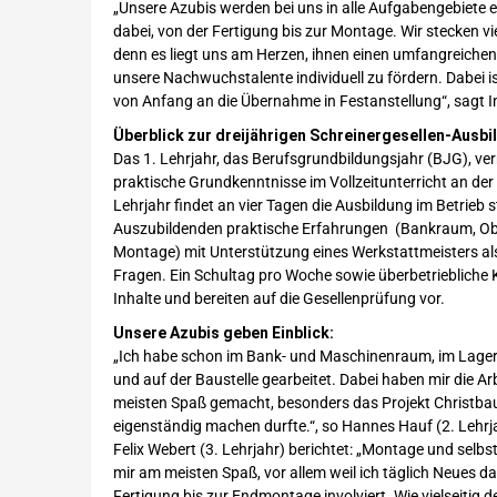
„Unsere Azubis werden bei uns in alle Aufgabengebiete 
dabei, von der Fertigung bis zur Montage. Wir stecken vi
denn es liegt uns am Herzen, ihnen einen umfangreichen 
unsere Nachwuchstalente individuell zu fördern. Dabei ist 
von Anfang an die Übernahme in Festanstellung“, sagt
Überblick zur dreijährigen Schreinergesellen-Ausbi
Das 1. Lehrjahr, das Berufsgrundbildungsjahr (BJG), ver
praktische Grundkenntnisse im Vollzeitunterricht an der
Lehrjahr findet an vier Tagen die Ausbildung im Betrieb s
Auszubildenden praktische Erfahrungen (Bankraum, Ob
Montage) mit Unterstützung eines Werkstattmeisters als
Fragen. Ein Schultag pro Woche sowie überbetriebliche K
Inhalte und bereiten auf die Gesellenprüfung vor.
Unsere Azubis geben Einblick:
„Ich habe schon im Bank- und Maschinenraum, im Lager,
und auf der Baustelle gearbeitet. Dabei haben mir die A
meisten Spaß gemacht, besonders das Projekt Christbaum
eigenständig machen durfte.“, so Hannes Hauf (2. Lehrj
Felix Webert (3. Lehrjahr) berichtet: „Montage und sel
mir am meisten Spaß, vor allem weil ich täglich Neues da
Fertigung bis zur Endmontage involviert. Wie vielseitig de