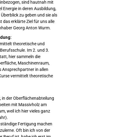
einbezogen, sind hautnah mit
el Energie in deren Ausbildung,
Überblick zu geben und sie als
das erklärte Ziel für uns alle
 Inhaber Georg Anton Wurm.
ldung:
mittelt theoretische und
 Berufsschule. Im 2. und 3.
tatt, hier sammeln die
erfläche, Maschinenraum,
 Ansprechpartner in allen
urse vermittelt theoretische
 in der Oberflächenabteilung
rbeiten mit Massivholz am
, weil ich hier vieles ganz
ahr).
bstständige Fertigung machen
zulerne. Oft bin ich von der
r Beruf ist, habe ich erst im