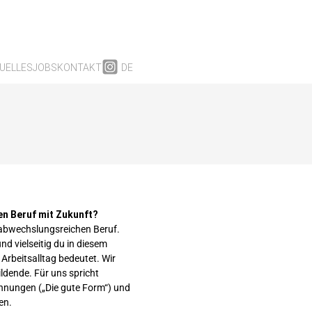
UELLES
JOBS
KONTAKT
DE
nen Beruf mit Zukunft?
 abwechslungsreichen Beruf.
nd vielseitig du in diesem
rbeitsalltag bedeutet. Wir
ildende. Für uns spricht
hnungen („Die gute Form“) und
en.